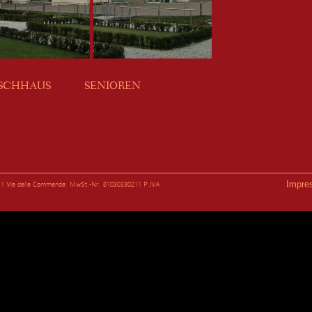
SCHHAUS
SENIOREN
Impre
e 11 Via della Commenda, MwSt.-Nr. 81030330211 P.IVA