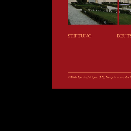
STIFTUNG
DEUT
I-39049 Sterzing Vipiteno (BZ), Deutschhausstraß