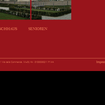
SCHHAUS
SENIOREN
Impre
e 11 Via della Commenda, MwSt.-Nr. 81030330211 P.IVA