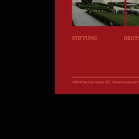
STIFTUNG
DEUT
I-39049 Sterzing Vipiteno (BZ), Deutschhausstraß