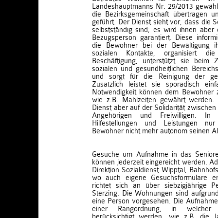
Landeshauptmanns Nr. 29/2013 gewählt
die Bezirksgemeinschaft übertragen u
geführt. Der Dienst sieht vor, dass die
selbstständig sind; es wird ihnen aber 
Bezugsperson garantiert. Diese informie
die Bewohner bei der Bewältigung ihr
sozialen Kontakte, organisiert die
Beschäftigung, unterstützt sie beim
sozialen und gesundheitlichen Bereichs
und sorgt für die Reinigung der ge
Zusätzlich leistet sie sporadisch einf
Notwendigkeit können dem Bewohner zus
wie z.B. Mahlzeiten gewährt werden. G
Dienst aber auf der Solidarität zwische
Angehörigen und Freiwilligen. I
Hilfestellungen und Leistungen n
Bewohner nicht mehr autonom seinen All
Gesuche um Aufnahme in das Seniore
können jederzeit eingereicht werden. Ad
Direktion Sozialdienst Wipptal, Bahnhof
wo auch eigene Gesuchsformulare erh
richtet sich an über siebzigjährige 
Sterzing. Die Wohnungen sind aufgrun
eine Person vorgesehen. Die Aufnahme 
einer Rangordnung, in welcher v
berücksichtigt werden, wie z.B. die J