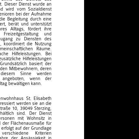
. Dieser Dienst wurde an
nd wird vom Sozialdienst
 Senioren bei der Aufnahme
die Begleitung durch eine
rt, berät und unterstützt
es Alltags, fördert ihre
 Freizeitgestaltung und
 Zugang zu Diensten des
, koordiniert die Nutzung
meinschaftlichen Räume.
ache Hilfeleistungen. Bei
ätzliche Hilfeleistungen
rundsätzlich basiert der
n den Mitbewohnern, deren
n diesem Sinne werden
ur angeboten, wenn der
tag bewältigen kann.
nwohnhaus St. Elisabeth
ressiert werden sie an die
straße 10, 39049 Sterzing,
ältlich sind. Der Dienst
Personen mit Wohnsitz in
d der Flächenausmaße für
erfolgt auf der Grundlage
erschiedene Kriterien
ahre der Ansässigkeit in