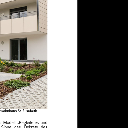
nwohnhaus St. Elisabeth
 Modell „Begleitetes und
 Sinne des Dekrets des