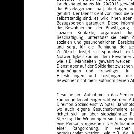
Landeshauptmanns Nr. 29/2013 gewählt
die Bezirksgemeinschaft übertragen u
geführt. Der Dienst sieht vor, dass die
selbstständig sind; es wird ihnen aber 
Bezugsperson garantiert. Diese informie
die Bewohner bei der Bewältigung ihr
sozialen Kontakte, organisiert die
Beschäftigung, unterstützt sie beim
sozialen und gesundheitlichen Bereichs
und sorgt für die Reinigung der ge
Zusätzlich leistet sie sporadisch einf
Notwendigkeit können dem Bewohner zus
wie z.B. Mahlzeiten gewährt werden. G
Dienst aber auf der Solidarität zwische
Angehörigen und Freiwilligen. I
Hilfestellungen und Leistungen n
Bewohner nicht mehr autonom seinen All
Gesuche um Aufnahme in das Seniore
können jederzeit eingereicht werden. Ad
Direktion Sozialdienst Wipptal, Bahnhof
wo auch eigene Gesuchsformulare erh
richtet sich an über siebzigjährige 
Sterzing. Die Wohnungen sind aufgrun
eine Person vorgesehen. Die Aufnahme 
einer Rangordnung, in welcher v
berücksichtigt werden, wie z.B. die J