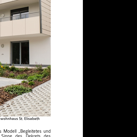
nwohnhaus St. Elisabeth
 Modell „Begleitetes und
 Sinne des Dekrets des