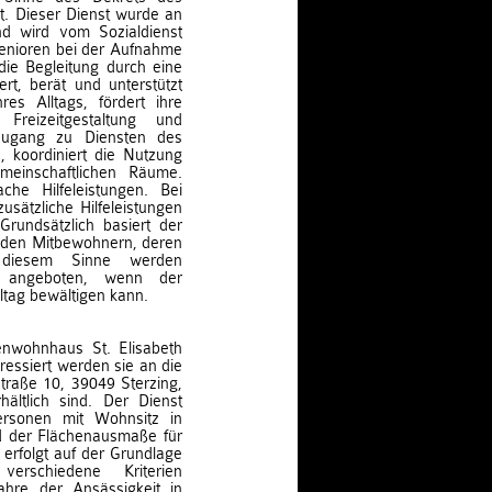
. Dieser Dienst wurde an
nd wird vom Sozialdienst
 Senioren bei der Aufnahme
die Begleitung durch eine
rt, berät und unterstützt
es Alltags, fördert ihre
 Freizeitgestaltung und
 Zugang zu Diensten des
, koordiniert die Nutzung
meinschaftlichen Räume.
ache Hilfeleistungen. Bei
ätzliche Hilfeleistungen
rundsätzlich basiert der
n den Mitbewohnern, deren
n diesem Sinne werden
ur angeboten, wenn der
tag bewältigen kann.
nwohnhaus St. Elisabeth
ressiert werden sie an die
straße 10, 39049 Sterzing,
ältlich sind. Der Dienst
Personen mit Wohnsitz in
d der Flächenausmaße für
erfolgt auf der Grundlage
erschiedene Kriterien
ahre der Ansässigkeit in