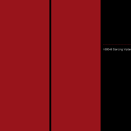
I-39049 Sterzing Vipi