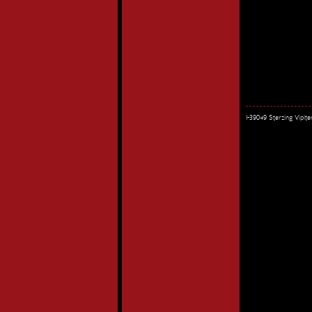
I-39049 Sterzing Vipi