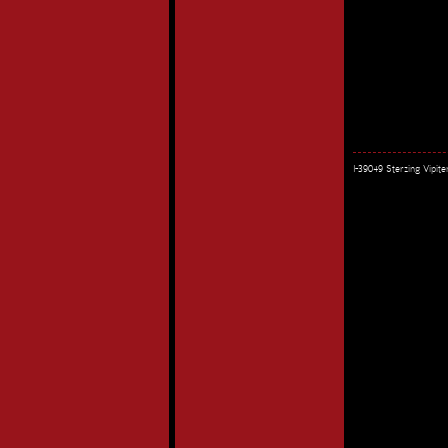
I-39049 Sterzing Vipi