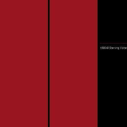
I-39049 Sterzing Vipi