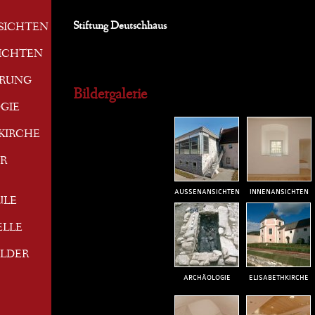
Stiftung Deutschhaus
SICHTEN
ICHTEN
ERUNG
Bildergalerie
GIE
KIRCHE
R
AUSSENANSICHTEN
INNENANSICHTEN
ULE
ELLE
ILDER
ARCHÄOLOGIE
ELISABETHKIRCHE