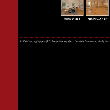
MUSIKSCHULE
BÜRGERKAPELLE
I-39049 Sterzing Vipiteno (BZ), Deutschhausstraße 11 Via della Commenda, MwSt.-Nr.