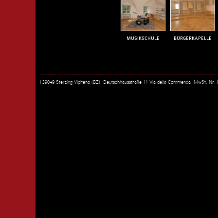
MUSIKSCHULE
BÜRGERKAPELLE
I-39049 Sterzing Vipiteno (BZ), Deutschhausstraße 11 Via della Commenda, MwSt.-Nr.