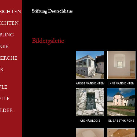
Stiftung Deutschhaus
SICHTEN
ICHTEN
ERUNG
Bildergalerie
GIE
KIRCHE
R
AUSSENANSICHTEN
INNENANSICHTEN
ULE
ELLE
ILDER
ARCHÄOLOGIE
ELISABETHKIRCHE