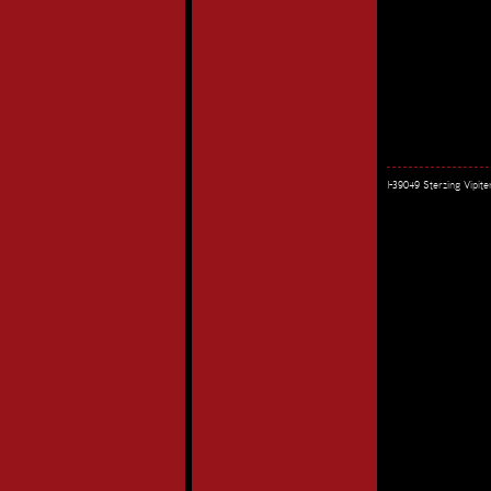
I-39049 Sterzing Vipi