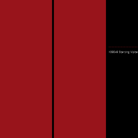
I-39049 Sterzing Vipi