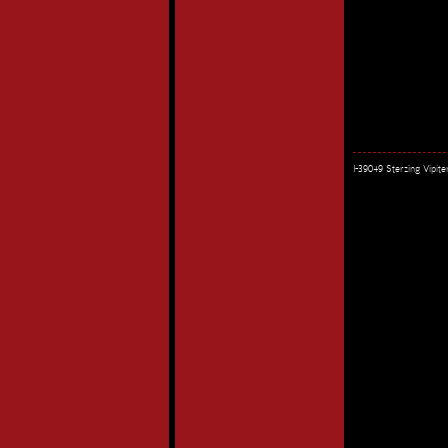
I-39049 Sterzing Vipi