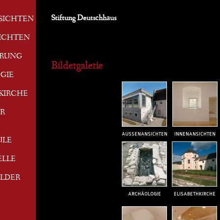
Stiftung Deutschhaus
SICHTEN
ICHTEN
ERUNG
Bildergalerie
GIE
KIRCHE
R
AUSSENANSICHTEN
INNENANSICHTEN
ULE
ELLE
ILDER
ARCHÄOLOGIE
ELISABETHKIRCHE