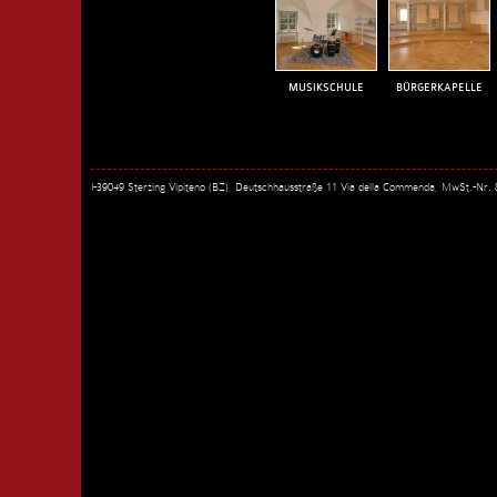
MUSIKSCHULE
BÜRGERKAPELLE
I-39049 Sterzing Vipiteno (BZ), Deutschhausstraße 11 Via della Commenda, MwSt.-Nr.