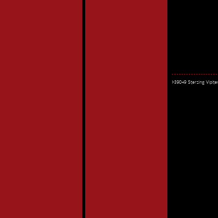
I-39049 Sterzing Vipi