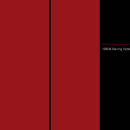
I-39049 Sterzing Vipi