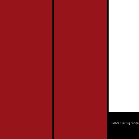
I-39049 Sterzing Vipi