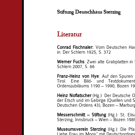
Stiftung Deutschhaus Sterzing
Literatur
Conrad Fischnaler
:
Vom Deutschen Hause
in: Der Schlern 1925, S. 372
Werner Fuchs
: Zwei alte Grabplatten in
Schlern 2007, S. 66
Franz-Heinz von Hye
: Auf den Spuren
Tirol. Eine Bild- und Textdokume
Ordensjubiläums 1190 – 1990, Bozen 1
Heinz Noflatscher
(Hg.): Der Deutsche Or
der Etsch und im Gebirge (Quellen und S
Deutschen Ordens 43), Bozen – Marbur
Messerschmitt – Stiftung
(Hg.): St. El
Sterzing, Innsbruck – Wien – Bozen 198
Museumsverein Sterzing
(Hg.): Die Pfa
Liebe Frau im Moos“ mit Deutschordnes