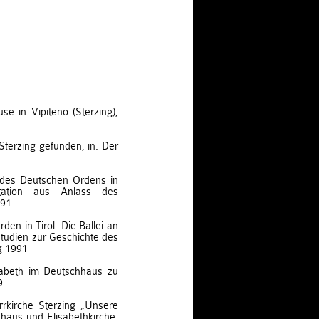
 in Vipiteno (Sterzing),
 Sterzing gefunden, in: Der
 des Deutschen Ordens in
ntation aus Anlass des
991
den in Tirol. Die Ballei an
tudien zur Geschichte des
g 1991
isabeth im Deutschhaus zu
9
rrkirche Sterzing „Unsere
haus und Elisabethkirche,