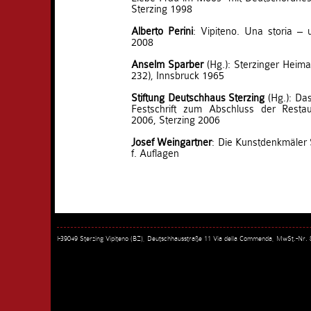
Sterzing 1998
Alberto Perini
: Vipiteno. Una storia – u
2008
Anselm Sparber
(Hg.): Sterzinger Heima
232), Innsbruck 1965
Stiftung Deutschhaus Sterzing
(Hg.): Das
Festschrift zum Abschluss der Resta
2006, Sterzing 2006
Josef Weingartner
: Die Kunstdenkmäler 
f. Auflagen
I-39049 Sterzing Vipiteno (BZ), Deutschhausstraße 11 Via della Commenda, MwSt.-Nr.