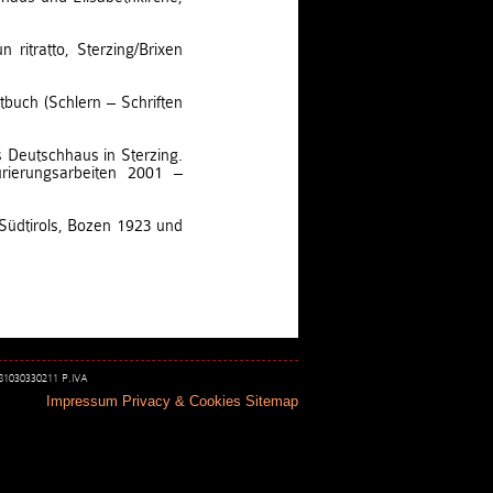
n ritratto, Sterzing/Brixen
tbuch (Schlern – Schriften
 Deutschhaus in Sterzing.
urierungsarbeiten 2001 –
Südtirols, Bozen 1923 und
 81030330211 P.IVA
Impressum
Privacy & Cookies
Sitemap