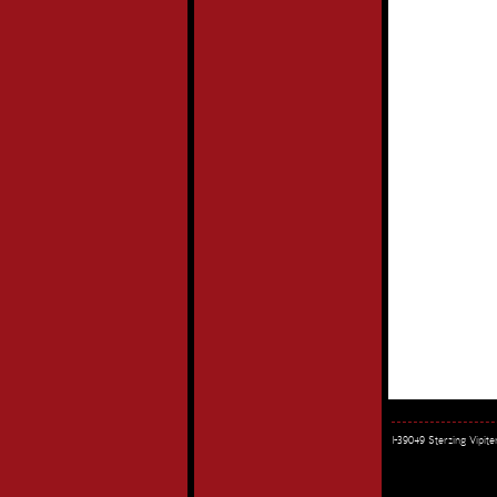
I-39049 Sterzing Vipi