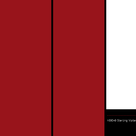
I-39049 Sterzing Vipi