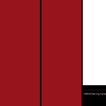
I-39049 Sterzing Vipi