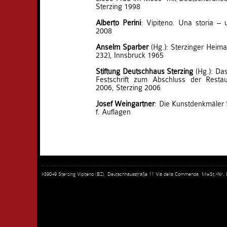
Sterzing 1998
Alberto Perini
: Vipiteno. Una storia – u
2008
Anselm Sparber
(Hg.): Sterzinger Heima
232), Innsbruck 1965
Stiftung Deutschhaus Sterzing
(Hg.): Das
Festschrift zum Abschluss der Resta
2006, Sterzing 2006
Josef Weingartner
: Die Kunstdenkmäler 
f. Auflagen
I-39049 Sterzing Vipiteno (BZ), Deutschhausstraße 11 Via della Commenda, MwSt.-Nr.