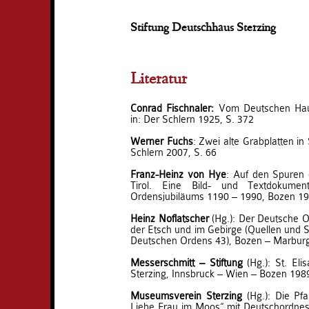
Stiftung Deutschhaus Sterzing
Literatur
Conrad Fischnaler
:
Vom Deutschen Hause
in: Der Schlern 1925, S. 372
Werner Fuchs
: Zwei alte Grabplatten in
Schlern 2007, S. 66
Franz-Heinz von Hye
: Auf den Spuren
Tirol. Eine Bild- und Textdokume
Ordensjubiläums 1190 – 1990, Bozen 1
Heinz Noflatscher
(Hg.): Der Deutsche Or
der Etsch und im Gebirge (Quellen und S
Deutschen Ordens 43), Bozen – Marbur
Messerschmitt – Stiftung
(Hg.): St. El
Sterzing, Innsbruck – Wien – Bozen 198
Museumsverein Sterzing
(Hg.): Die Pfa
Liebe Frau im Moos“ mit Deutschordnes