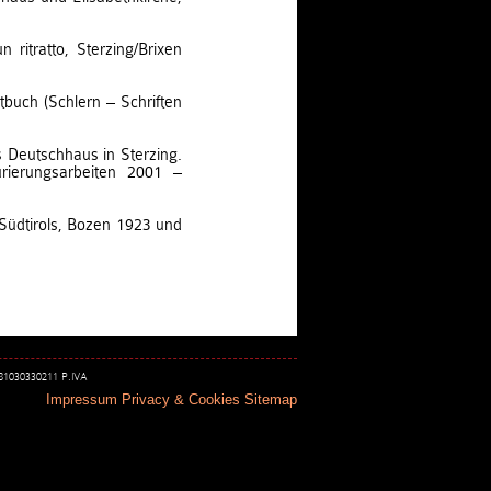
n ritratto, Sterzing/Brixen
tbuch (Schlern – Schriften
 Deutschhaus in Sterzing.
urierungsarbeiten 2001 –
Südtirols, Bozen 1923 und
 81030330211 P.IVA
Impressum
Privacy & Cookies
Sitemap