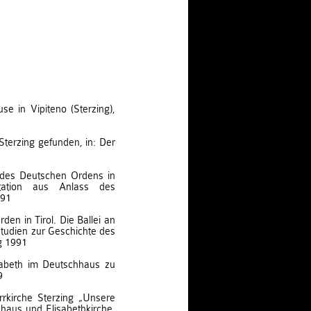
 in Vipiteno (Sterzing),
 Sterzing gefunden, in: Der
 des Deutschen Ordens in
ntation aus Anlass des
991
den in Tirol. Die Ballei an
tudien zur Geschichte des
g 1991
isabeth im Deutschhaus zu
9
rrkirche Sterzing „Unsere
haus und Elisabethkirche,