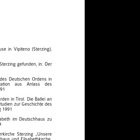
 in Vipiteno (Sterzing),
 Sterzing gefunden, in: Der
 des Deutschen Ordens in
ntation aus Anlass des
991
den in Tirol. Die Ballei an
tudien zur Geschichte des
g 1991
isabeth im Deutschhaus zu
9
rrkirche Sterzing „Unsere
haus und Elisabethkirche,