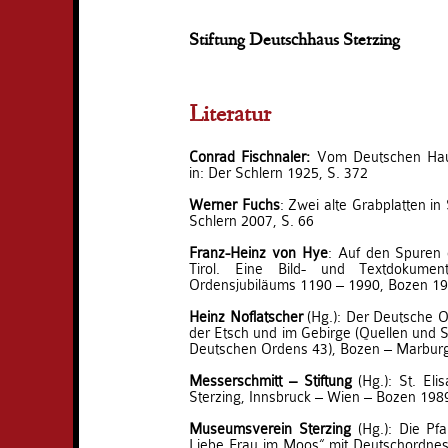
Stiftung Deutschhaus Sterzing
Literatur
Conrad Fischnaler
:
Vom Deutschen Hause
in: Der Schlern 1925, S. 372
Werner Fuchs
: Zwei alte Grabplatten in
Schlern 2007, S. 66
Franz-Heinz von Hye
: Auf den Spuren
Tirol. Eine Bild- und Textdokume
Ordensjubiläums 1190 – 1990, Bozen 1
Heinz Noflatscher
(Hg.): Der Deutsche Or
der Etsch und im Gebirge (Quellen und S
Deutschen Ordens 43), Bozen – Marbur
Messerschmitt – Stiftung
(Hg.): St. El
Sterzing, Innsbruck – Wien – Bozen 198
Museumsverein Sterzing
(Hg.): Die Pfa
Liebe Frau im Moos“ mit Deutschordnes