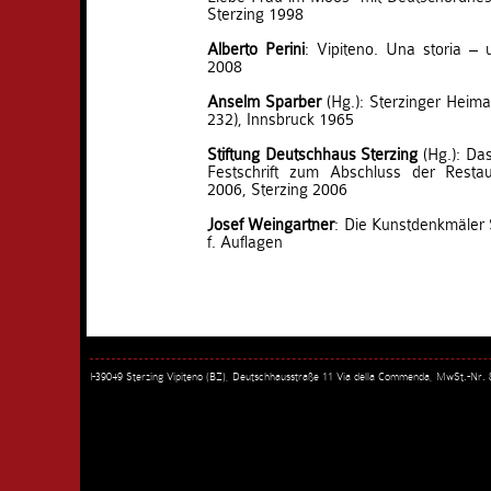
Sterzing 1998
Alberto Perini
: Vipiteno. Una storia – u
2008
Anselm Sparber
(Hg.): Sterzinger Heima
232), Innsbruck 1965
Stiftung Deutschhaus Sterzing
(Hg.): Das
Festschrift zum Abschluss der Resta
2006, Sterzing 2006
Josef Weingartner
: Die Kunstdenkmäler 
f. Auflagen
I-39049 Sterzing Vipiteno (BZ), Deutschhausstraße 11 Via della Commenda, MwSt.-Nr.