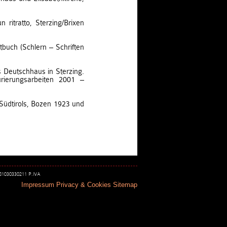
n ritratto, Sterzing/Brixen
tbuch (Schlern – Schriften
 Deutschhaus in Sterzing.
urierungsarbeiten 2001 –
Südtirols, Bozen 1923 und
 81030330211 P.IVA
Impressum
Privacy & Cookies
Sitemap