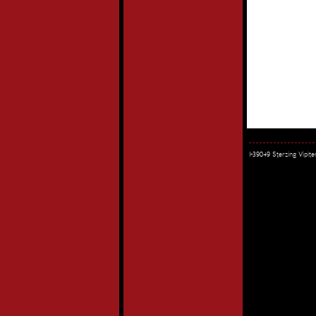
I-39049 Sterzing Vipi