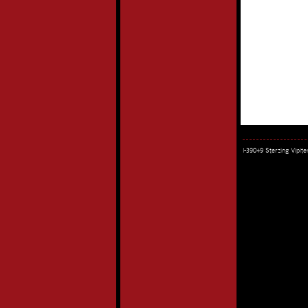
I-39049 Sterzing Vipi