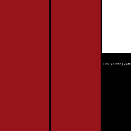
I-39049 Sterzing Vipi