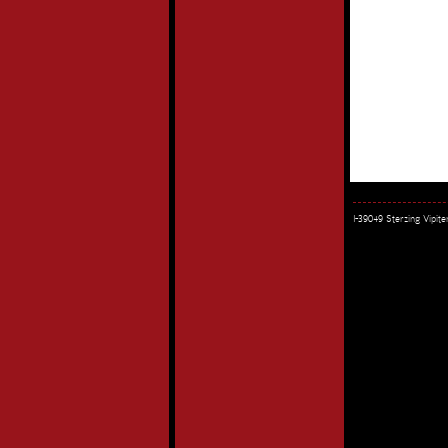
I-39049 Sterzing Vipi