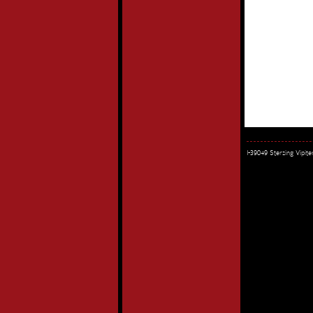
I-39049 Sterzing Vipi