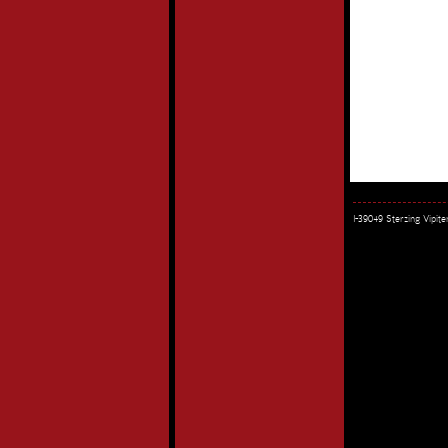
I-39049 Sterzing Vipi