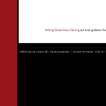
Stiftung Deutschhaus Sterzing
auf einer größeren Ka
I-39049 Sterzing Vipiteno (BZ), Deutschhausstraße 11 Via della Commenda, MwSt.-Nr.