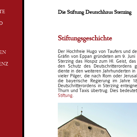
TE
Die Stiftung Deutschhaus Sterzing
D
Stiftungsgeschichte
Der Hochfreie Hugo von Taufers und de
TEN
Gräfin von Eppan gründeten am 9. Juni 
Sterzing das Hospiz zum Hl. Geist, das 
ENZ
den Schutz des Deutschritterordens 
diente in den weiteren Jahrhunderten in
vieler Pilger, die nach Rom oder Jerus
die bayerische Regierung im Jahre 1
Deutschritterordens in Sterzing enteign
Thurn und Taxis übertrug. Dies bedeutet
Stiftung
.