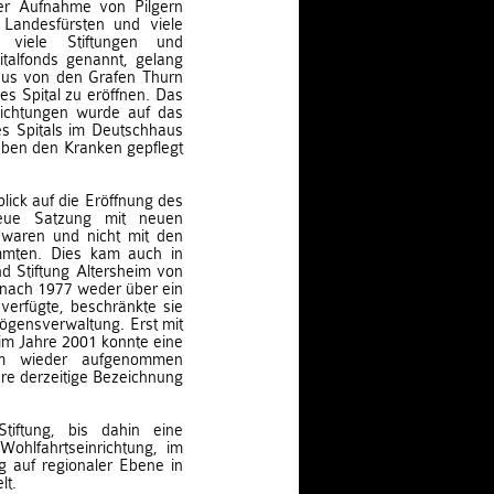
er Aufnahme von Pilgern
r Landesfürsten und viele
 viele Stiftungen und
italfonds genannt, gelang
aus von den Grafen Thurn
s Spital zu eröffnen. Das
lichtungen wurde auf das
es Spitals im Deutschhaus
eben den Kranken gepflegt
blick auf die Eröffnung des
neue Satzung mit neuen
t waren und nicht mit den
immten. Dies kam auch in
 Stiftung Altersheim von
 nach 1977 weder über ein
verfügte, beschränkte sie
mögensverwaltung. Erst mit
m Jahre 2001 konnte eine
orm wieder aufgenommen
ihre derzeitige Bezeichnung
iftung, bis dahin eine
Wohlfahrtseinrichtung, im
 auf regionaler Ebene in
lt.