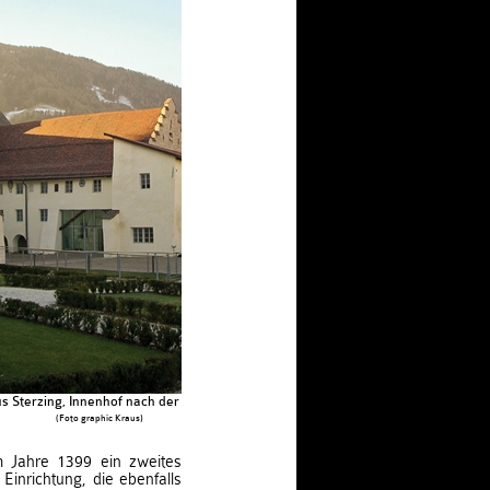
s Sterzing, Innenhof nach der Restaurierung
(Foto graphic Kraus)
m Jahre 1399 ein zweites
Einrichtung, die ebenfalls