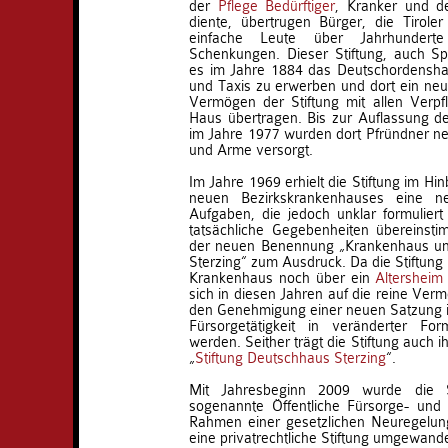
der
Pflege Bedürftiger
, Kranker und d
diente, übertrugen Bürger, die Tirole
einfache Leute über Jahrhunderte
Schenkungen. Dieser Stiftung, auch Sp
es im Jahre 1884 das Deutschordensh
und Taxis zu erwerben und dort ein neue
Vermögen der Stiftung mit allen Verpf
Haus übertragen. Bis zur Auflassung d
im Jahre 1977 wurden dort Pfründner n
und Arme versorgt.
Im Jahre 1969 erhielt die Stiftung im Hin
neuen Bezirkskrankenhauses eine 
Aufgaben, die jedoch unklar formulier
tatsächliche Gegebenheiten übereinst
der neuen Benennung „Krankenhaus und
Sterzing“ zum Ausdruck. Da die Stiftung
Krankenhaus noch über ein
Altersheim
sich in diesen Jahren auf die reine Ver
den Genehmigung einer neuen Satzung i
Fürsorgetätigkeit in veränderter F
werden. Seither trägt die Stiftung auch 
„
Stiftung Deutschhaus Sterzing
“.
Mit Jahresbeginn 2009 wurde die St
sogenannte Öffentliche Fürsorge- und 
Rahmen einer gesetzlichen Neuregelung
eine privatrechtliche Stiftung umgewande