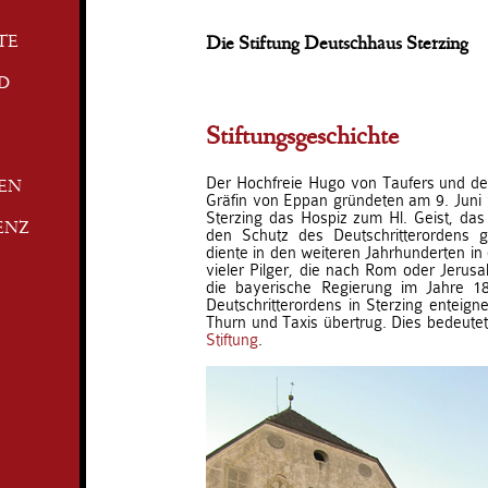
TE
Die Stiftung Deutschhaus Sterzing
D
Stiftungsgeschichte
Der Hochfreie Hugo von Taufers und de
TEN
Gräfin von Eppan gründeten am 9. Juni 
Sterzing das Hospiz zum Hl. Geist, das 
ENZ
den Schutz des Deutschritterordens 
diente in den weiteren Jahrhunderten in
vieler Pilger, die nach Rom oder Jerus
die bayerische Regierung im Jahre 1
Deutschritterordens in Sterzing enteign
Thurn und Taxis übertrug. Dies bedeutet
Stiftung
.