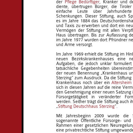
der
Pflege Bedürftiger
, Kranker und d
diente, übertrugen Bürger, die Tirole
einfache Leute über Jahrhunderte
Schenkungen. Dieser Stiftung, auch Sp
es im Jahre 1884 das Deutschordensh
und Taxis zu erwerben und dort ein neue
Vermögen der Stiftung mit allen Verpf
Haus übertragen. Bis zur Auflassung d
im Jahre 1977 wurden dort Pfründner n
und Arme versorgt.
Im Jahre 1969 erhielt die Stiftung im Hin
neuen Bezirkskrankenhauses eine 
Aufgaben, die jedoch unklar formulier
tatsächliche Gegebenheiten übereinst
der neuen Benennung „Krankenhaus und
Sterzing“ zum Ausdruck. Da die Stiftung
Krankenhaus noch über ein
Altersheim
sich in diesen Jahren auf die reine Ver
den Genehmigung einer neuen Satzung i
Fürsorgetätigkeit in veränderter F
werden. Seither trägt die Stiftung auch 
„
Stiftung Deutschhaus Sterzing
“.
Mit Jahresbeginn 2009 wurde die St
sogenannte Öffentliche Fürsorge- und 
Rahmen einer gesetzlichen Neuregelung
eine privatrechtliche Stiftung umgewande