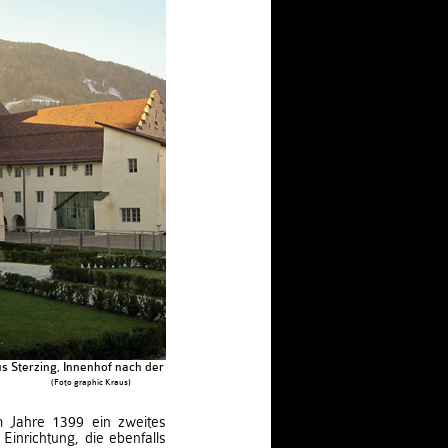
s Sterzing, Innenhof nach der Restaurierung
(Foto graphic Kraus)
m Jahre 1399 ein zweites
Einrichtung, die ebenfalls