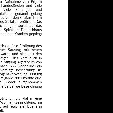
er Aufnahme von Pilgern
r Landesfürsten und viele
 viele Stiftungen und
italfonds genannt, gelang
aus von den Grafen Thurn
s Spital zu eröffnen. Das
lichtungen wurde auf das
es Spitals im Deutschhaus
eben den Kranken gepflegt
blick auf die Eröffnung des
neue Satzung mit neuen
t waren und nicht mit den
immten. Dies kam auch in
 Stiftung Altersheim von
 nach 1977 weder über ein
verfügte, beschränkte sie
mögensverwaltung. Erst mit
m Jahre 2001 konnte eine
orm wieder aufgenommen
ihre derzeitige Bezeichnung
iftung, bis dahin eine
Wohlfahrtseinrichtung, im
 auf regionaler Ebene in
lt.