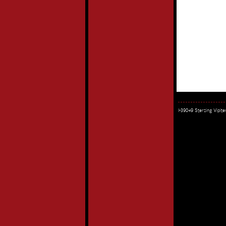
I-39049 Sterzing Vipi