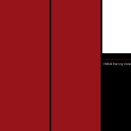
I-39049 Sterzing Vipi