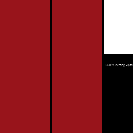
I-39049 Sterzing Vipi