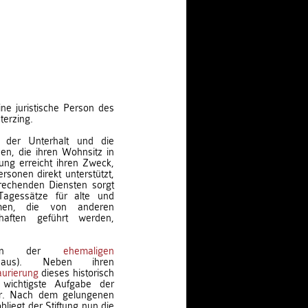
ine juristische Person des
terzing.
g der Unterhalt und die
nen, die ihren Wohnsitz in
ung erreicht ihren Zweck,
rsonen direkt unterstützt,
rechenden Diensten sorgt
agessätze für alte und
imen, die von anderen
chaften geführt werden,
merin der
ehemaligen
aus). Neben ihren
aurierung
dieses historisch
wichtigste Aufgabe der
ar. Nach dem gelungenen
bliegt der Stiftung nun die