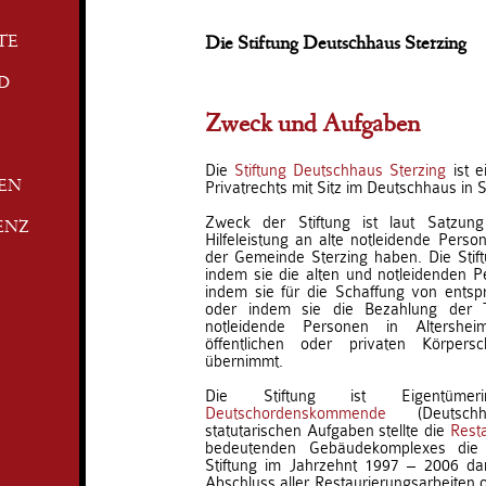
TE
Die Stiftung Deutschhaus Sterzing
D
Zweck und Aufgaben
Die
Stiftung Deutschhaus Sterzing
ist e
Privatrechts mit Sitz im Deutschhaus in S
TEN
Zweck der Stiftung ist laut Satzun
ENZ
Hilfeleistung an alte notleidende Perso
der Gemeinde Sterzing haben. Die Stift
indem sie die alten und notleidenden Pe
indem sie für die Schaffung von entsp
oder indem sie die Bezahlung der T
notleidende Personen in Altershe
öffentlichen oder privaten Körpers
übernimmt.
Die Stiftung ist Eigentü
Deutschordenskommende
(Deutschh
statutarischen Aufgaben stellte die
Rest
bedeutenden Gebäudekomplexes die 
Stiftung im Jahrzehnt 1997 – 2006 d
Abschluss aller Restaurierungsarbeiten o