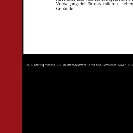
Verwaltung der für das kulturelle Leben
Gebäude.
I-39049 Sterzing Vipiteno (BZ), Deutschhausstraße 11 Via della Commenda, MwSt.-Nr.