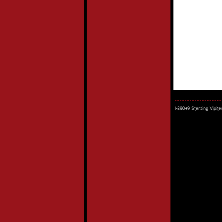
I-39049 Sterzing Vipi