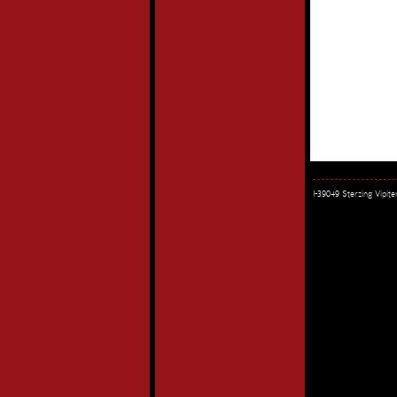
I-39049 Sterzing Vipi