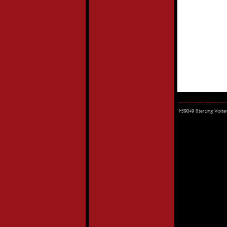
I-39049 Sterzing Vipi