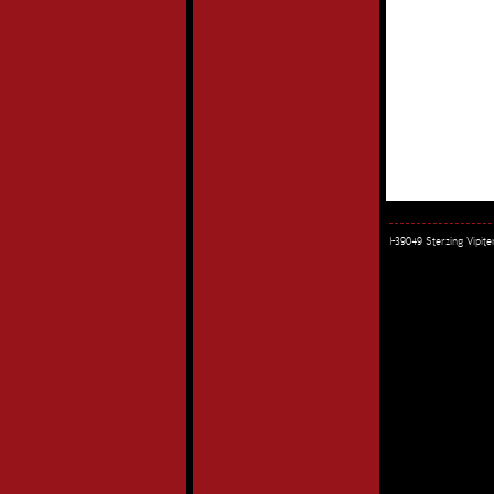
I-39049 Sterzing Vipi