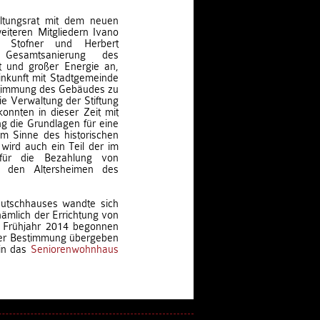
ltungsrat mit dem neuen
iteren Mitgliedern Ivano
m Stofner und Herbert
Gesamtsanierung des
t und großer Energie an,
nkunft mit Stadtgemeinde
stimmung des Gebäudes zu
e Verwaltung der Stiftung
onnten in dieser Zeit mit
g die Grundlagen für eine
im Sinne des historischen
wird auch ein Teil der im
für die Bezahlung von
n den Altersheimen des
utschhauses wandte sich
ämlich der Errichtung von
 Frühjahr 2014 begonnen
rer Bestimmung übergeben
 in das
Seniorenwohnhaus