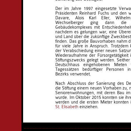
Der im Jahre 1997 eingesetzte Verwa
Präsidenten Reinhard Fuchs und den we
Davare, Alois Karl Eller, Wilhel
Wechselberger ging dann die 
Gebäudekomplexes mit Entschiedenhei
nachdem es gelungen war, eine Überei
und Land über die zukünftige Zweckbe
finden. Das große Bauvorhaben nahm di
für viele Jahre in Anspruch. Trotzdem k
der Verabschiedung einer neuen Satzun
Wiederaufnahme der Fürsorgetätigkeit 
Stiftungszwecks gelegt werden. Seither 
Deutschhaus eingehobenen Mieten 
Tagessätzen bedürftiger Personen i
Bezirks verwendet.
Nach Abschluss der Sanierung des De
die Stiftung einem neuen Vorhaben zu, n
Seniorenwohnungen, mit deren Bau im
wurde. Im Oktober 2015 konnten sie ih
werden und die ersten Mieter konnten
St. Elisabeth
einziehen.