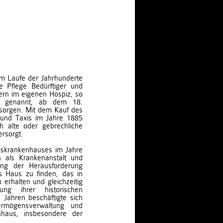
 im Laufe der Jahrhunderte
 Pflege Bedürftiger und
rn im eigenen Hospiz, so
ds“ genannt, ab dem 18.
 sorgen. Mit dem Kauf des
und Taxis im Jahre 1885
h alte oder gebrechliche
ersorgt.
rkskrankenhauses im Jahre
 als Krankenanstalt und
tung der Herausforderung
s Haus zu finden, das in
erhalten und gleichzeitig
g ihrer historischen
 Jahren beschäftigte sich
ermögensverwaltung und
haus, insbesondere der