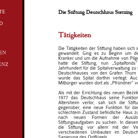
TE
Die Stiftung Deutschhaus Sterzing
D
Tätigkeiten
Die Tätigkeiten der Stiftung haben sich
gewandelt. Ging es zu Beginn um die
TEN
Kranker und um die Aufnahme von Pilge
hatte die Stiftung, nun „Spitalfon
ENZ
Jahrhundert für die Spitalverwaltung zu
Deutschhauses von den Grafen Thurn 
wurde das Spital dorthin verlegt. Auc
Mitbürger wurden dort als „Pfründner“ v
Als mit der Errichtung des neuen Bezi
1977 das Deutschhaus seine Funktion
Altersheim verlor, sah sich die Stif
gegenüber, eine neue Funktion für da
schlechtem Zustand befindliche Haus zu 
nach neuen Formen der Ausübun
Stiftungsaufgaben zu suchen. In diesen
die Stiftung vor allem mit der V
verschiedenen Umbauten im Deutsch
Sanierung des Ostflügels.