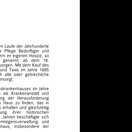
 im Laufe der Jahrhunderte
 Pflege Bedürftiger und
rn im eigenen Hospiz, so
ds“ genannt, ab dem 18.
 sorgen. Mit dem Kauf des
und Taxis im Jahre 1885
h alte oder gebrechliche
ersorgt.
rkskrankenhauses im Jahre
 als Krankenanstalt und
tung der Herausforderung
s Haus zu finden, das in
erhalten und gleichzeitig
g ihrer historischen
 Jahren beschäftigte sich
ermögensverwaltung und
haus, insbesondere der