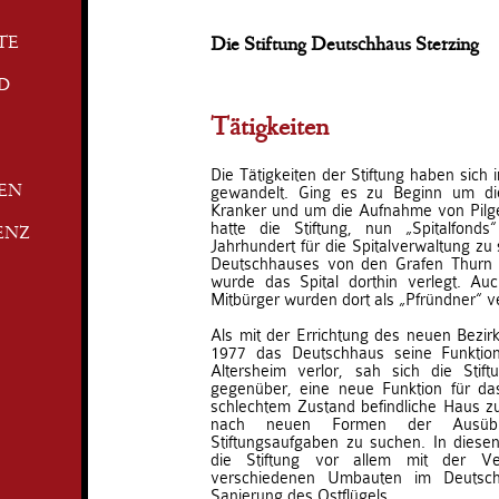
TE
Die Stiftung Deutschhaus Sterzing
D
Tätigkeiten
Die Tätigkeiten der Stiftung haben sich
gewandelt. Ging es zu Beginn um die
TEN
Kranker und um die Aufnahme von Pilge
hatte die Stiftung, nun „Spitalfon
ENZ
Jahrhundert für die Spitalverwaltung zu
Deutschhauses von den Grafen Thurn 
wurde das Spital dorthin verlegt. Auc
Mitbürger wurden dort als „Pfründner“ v
Als mit der Errichtung des neuen Bezi
1977 das Deutschhaus seine Funktion
Altersheim verlor, sah sich die Stif
gegenüber, eine neue Funktion für da
schlechtem Zustand befindliche Haus zu 
nach neuen Formen der Ausübun
Stiftungsaufgaben zu suchen. In diesen
die Stiftung vor allem mit der V
verschiedenen Umbauten im Deutsch
Sanierung des Ostflügels.