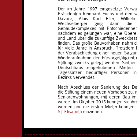
Der im Jahre 1997 eingesetzte Verwa
Präsidenten Reinhard Fuchs und den we
Davare, Alois Karl Eller, Wilhel
Wechselberger ging dann die 
Gebäudekomplexes mit Entschiedenhei
nachdem es gelungen war, eine Überei
und Land über die zukünftige Zweckbe
finden. Das große Bauvorhaben nahm di
für viele Jahre in Anspruch. Trotzdem k
der Verabschiedung einer neuen Satzun
Wiederaufnahme der Fürsorgetätigkeit 
Stiftungszwecks gelegt werden. Seither 
Deutschhaus eingehobenen Mieten 
Tagessätzen bedürftiger Personen i
Bezirks verwendet.
Nach Abschluss der Sanierung des De
die Stiftung einem neuen Vorhaben zu, n
Seniorenwohnungen, mit deren Bau im
wurde. Im Oktober 2015 konnten sie ih
werden und die ersten Mieter konnten
St. Elisabeth
einziehen.