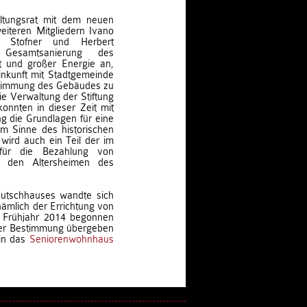
ltungsrat mit dem neuen
iteren Mitgliedern Ivano
m Stofner und Herbert
Gesamtsanierung des
t und großer Energie an,
nkunft mit Stadtgemeinde
stimmung des Gebäudes zu
e Verwaltung der Stiftung
onnten in dieser Zeit mit
g die Grundlagen für eine
im Sinne des historischen
wird auch ein Teil der im
für die Bezahlung von
n den Altersheimen des
utschhauses wandte sich
ämlich der Errichtung von
 Frühjahr 2014 begonnen
rer Bestimmung übergeben
 in das
Seniorenwohnhaus