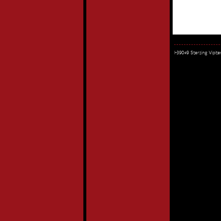
I-39049 Sterzing Vipi