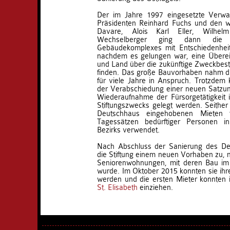
Der im Jahre 1997 eingesetzte Verwa
Präsidenten Reinhard Fuchs und den we
Davare, Alois Karl Eller, Wilhel
Wechselberger ging dann die 
Gebäudekomplexes mit Entschiedenhei
nachdem es gelungen war, eine Überei
und Land über die zukünftige Zweckbe
finden. Das große Bauvorhaben nahm di
für viele Jahre in Anspruch. Trotzdem k
der Verabschiedung einer neuen Satzun
Wiederaufnahme der Fürsorgetätigkeit 
Stiftungszwecks gelegt werden. Seither 
Deutschhaus eingehobenen Mieten 
Tagessätzen bedürftiger Personen i
Bezirks verwendet.
Nach Abschluss der Sanierung des De
die Stiftung einem neuen Vorhaben zu, n
Seniorenwohnungen, mit deren Bau im
wurde. Im Oktober 2015 konnten sie ih
werden und die ersten Mieter konnten
St. Elisabeth
einziehen.