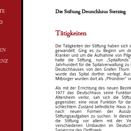
TE
Die Stiftung Deutschhaus Sterzing
D
Tätigkeiten
Die Tätigkeiten der Stiftung haben sich
gewandelt. Ging es zu Beginn um die
TEN
Kranker und um die Aufnahme von Pilge
hatte die Stiftung, nun „Spitalfon
ENZ
Jahrhundert für die Spitalverwaltung zu
Deutschhauses von den Grafen Thurn 
wurde das Spital dorthin verlegt. Auc
Mitbürger wurden dort als „Pfründner“ v
Als mit der Errichtung des neuen Bezi
1977 das Deutschhaus seine Funktion
Altersheim verlor, sah sich die Stif
gegenüber, eine neue Funktion für da
schlechtem Zustand befindliche Haus zu 
nach neuen Formen der Ausübun
Stiftungsaufgaben zu suchen. In diesen
die Stiftung vor allem mit der V
verschiedenen Umbauten im Deutsch
Sanierung des Ostflügels.