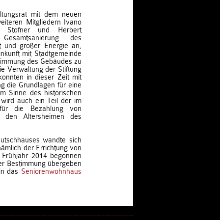
ltungsrat mit dem neuen
iteren Mitgliedern Ivano
m Stofner und Herbert
Gesamtsanierung des
t und großer Energie an,
nkunft mit Stadtgemeinde
stimmung des Gebäudes zu
e Verwaltung der Stiftung
onnten in dieser Zeit mit
g die Grundlagen für eine
im Sinne des historischen
wird auch ein Teil der im
für die Bezahlung von
n den Altersheimen des
utschhauses wandte sich
ämlich der Errichtung von
 Frühjahr 2014 begonnen
rer Bestimmung übergeben
 in das
Seniorenwohnhaus