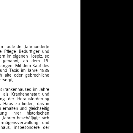
 im Laufe der Jahrhunderte
 Pflege Bedürftiger und
rn im eigenen Hospiz, so
ds“ genannt, ab dem 18.
 sorgen. Mit dem Kauf des
und Taxis im Jahre 1885
h alte oder gebrechliche
ersorgt.
rkskrankenhauses im Jahre
 als Krankenanstalt und
tung der Herausforderung
s Haus zu finden, das in
erhalten und gleichzeitig
g ihrer historischen
 Jahren beschäftigte sich
ermögensverwaltung und
haus, insbesondere der