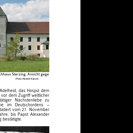
chhaus Sterzing, Ansicht gegen Norden
(Foto Harald Kienzl)
Adelheid, das Hospiz dem
or dem Zugriff weltlicher
ätiger Nächstenliebe zu
die im Deutschordens –
 datiert vom 27. November
ahre, bis Papst Alexander
 bestätigte.