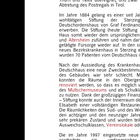
Thurn und Taxis übereignet, und zwar 
Abtretung des Postregals in Tirol.
Im Jahre 1884 gelang es einer seit J
wohltätigen Stiftung der Sterzin
Deutschordenshaus von Graf Ferdinan
erwerben. Die Stiftung (heute Stiftun
Haus somit wieder dem ursprünglichen 
und
Altersheim
zuführen und nahm darin
getätigte Fürsorge wieder auf. In den s
neues Bezirkskrankenhaus in Sterzing er
wurden 70 Patienten vom Deutschhaus i
Nach der Aussiedlung des Krankenha
Deutschhaus eine neue Zweckbestimmu
des Gebäudes war sehr schlecht. Mi
konnten die Räume in den Oberges
renoviert
werden, so dass es möglich w
des
Multschermuseums
und als Schulkl
zu nutzen. Dank der großzügigen Finan
– Stiftung konnte auch der Innenraum de
Elisabeth einer vollständigen Restaur
Die Räumlichkeiten des Süd- und des Wes
den achtziger und den neunziger Jahr
sehr prekären Zustand und wurden tei
Ausweichschulklassen,
Vereinslokale
ode
Die im Jahre 1997 eingesetzte neue 