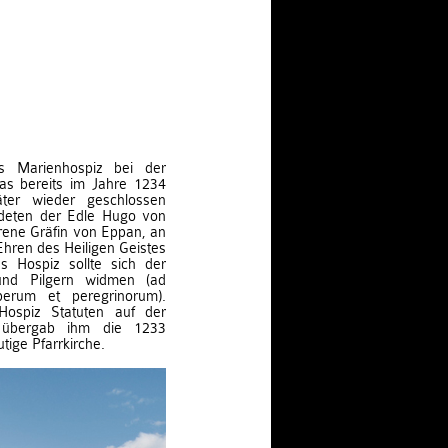
s Marienhospiz bei der
das bereits im Jahre 1234
ter wieder geschlossen
deten der Edle Hugo von
rene Gräfin von Eppan, an
Ehren des Heiligen Geistes
s Hospiz sollte sich der
nd Pilgern widmen (ad
perum et peregrinorum).
ospiz Statuten auf der
d übergab ihm die 1233
tige Pfarrkirche.