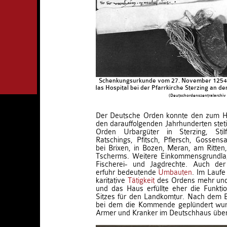
Schenkungsurkunde vom 27. November 1254, 
das Hospital bei der Pfarrkirche Sterzing an d
(Deutschordenszentralarchiv
Der Deutsche Orden konnte den zum H
den darauffolgenden Jahrhunderten steti
Orden Urbargüter in Sterzing, Stilf
Ratschings, Pfitsch, Pflersch, Gossensa
bei Brixen, in Bozen, Meran, am Ritten,
Tscherms. Weitere Einkommensgrundla
Fischerei- und Jagdrechte. Auch de
erfuhr bedeutende
Umbauten
. Im Laufe 
karitative
Tätigkeit
des Ordens mehr und
und das Haus erfüllte eher die Funkt
Sitzes für den Landkomtur. Nach dem 
bei dem die Kommende geplündert wur
Armer und Kranker im Deutschhaus über