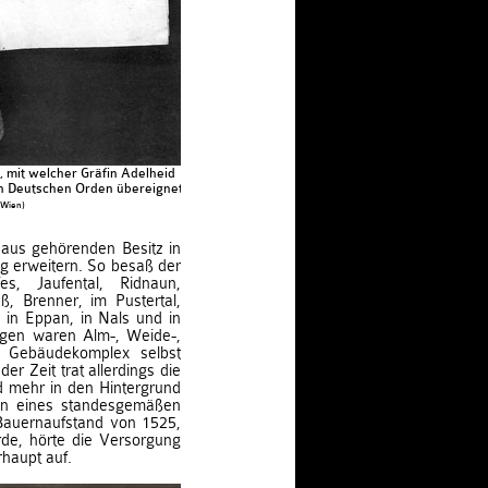
mit welcher Gräfin Adelheid
en Deutschen Orden übereignet.
 Wien)
aus gehörenden Besitz in
g erweitern. So besaß der
es, Jaufental, Ridnaun,
ß, Brenner, im Pustertal,
 in Eppan, in Nals und in
gen waren Alm-, Weide-,
r Gebäudekomplex selbst
der Zeit trat allerdings die
 mehr in den Hintergrund
ion eines standesgemäßen
Bauernaufstand von 1525,
de, hörte die Versorgung
haupt auf.