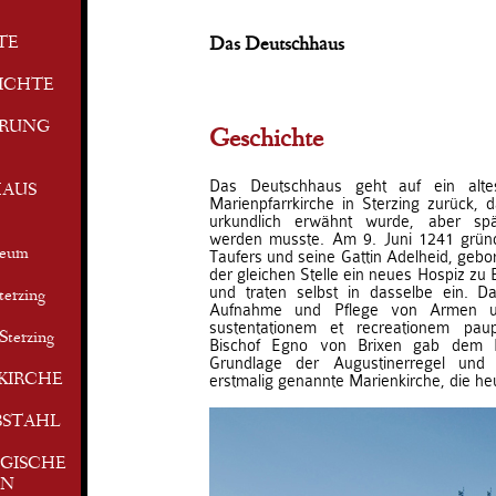
TE
Das Deutschhaus
ICHTE
ERUNG
Geschichte
Das Deutschhaus geht auf ein alte
AUS
Marienpfarrkirche in Sterzing zurück, 
urkundlich erwähnt wurde, aber spä
werden musste. Am 9. Juni 1241 grün
seum
Taufers und seine Gattin Adelheid, gebo
der gleichen Stelle ein neues Hospiz zu 
und traten selbst in dasselbe ein. Da
terzing
Aufnahme und Pflege von Armen u
sustentationem et recreationem pau
Sterzing
Bischof Egno von Brixen gab dem H
Grundlage der Augustinerregel un
KIRCHE
erstmalig genannte Marienkirche, die heu
BSTAHL
GISCHE
EN