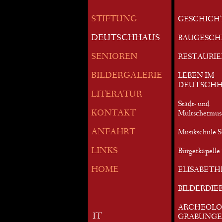
STIFTUNG
GESCHICH
DEUTSCHHAUS
BAUGESCH
SENIOREN
RESTAURI
BILDERGALERIE
LEBEN IM
DEUTSCHH
LITERATUR
Stadt- und
KONTAKT
Multschermu
ANFAHRT
Musikschule S
LINKS
Bürgerkapelle 
HOME
ELISABETH
BILDERDIE
ARCHEOLO
IT
GRABUNG