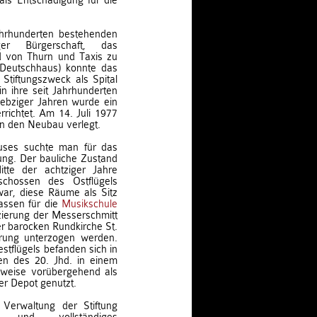
als Entschädigung für die
ahrhunderten bestehenden
ger Bürgerschaft, das
d von Thurn und Taxis zu
g Deutschhaus) konnte das
Stiftungszweck als Spital
 ihre seit Jahrhunderten
iebziger Jahren wurde ein
richtet. Am 14. Juli 1977
n den Neubau verlegt.
uses suchte man für das
ng. Der bauliche Zustand
tte der achtziger Jahre
chossen des Ostflügels
ar, diese Räume als Sitz
assen für die
Musikschule
zierung der Messerschmitt
r barocken Rundkirche St.
ierung unterzogen werden.
tflügels befanden sich in
en des 20. Jhd. in einem
lweise vorübergehend als
r Depot genutzt.
Verwaltung der Stiftung