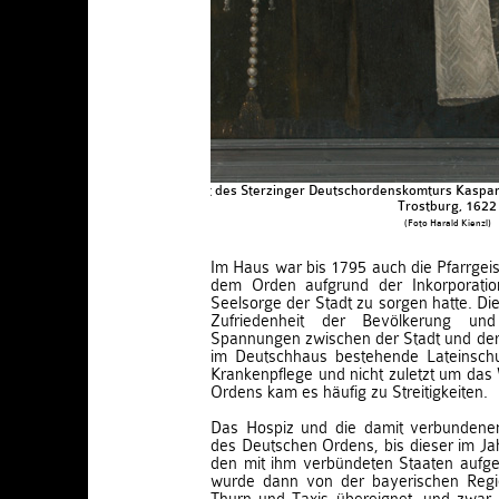
Porträt des Sterzinger Deutschordenskomturs Kaspar
Trostburg, 1622
(Foto Harald Kienzl)
Im Haus war bis 1795 auch die Pfarrgeist
dem Orden aufgrund der Inkorporation
Seelsorge der Stadt zu sorgen hatte. Die
Zufriedenheit der Bevölkerung un
Spannungen zwischen der Stadt und d
im Deutschhaus bestehende Lateinschu
Krankenpflege und nicht zuletzt um da
Ordens kam es häufig zu Streitigkeiten.
Das Hospiz und die damit verbundenen
des Deutschen Ordens, bis dieser im J
den mit ihm verbündeten Staaten aufg
wurde dann von der bayerischen Regi