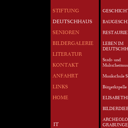
STIFTUNG
GESCHICH
DEUTSCHHAUS
BAUGESCH
SENIOREN
RESTAURI
BILDERGALERIE
LEBEN IM
DEUTSCHH
LITERATUR
Stadt- und
KONTAKT
Multschermu
ANFAHRT
Musikschule S
LINKS
Bürgerkapelle 
HOME
ELISABETH
BILDERDIE
ARCHEOLO
IT
GRABUNG