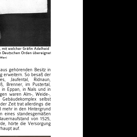
mit welcher Gräfin Adelheid
en Deutschen Orden übereignet.
 Wien)
aus gehörenden Besitz in
g erweitern. So besaß der
es, Jaufental, Ridnaun,
ß, Brenner, im Pustertal,
 in Eppan, in Nals und in
gen waren Alm-, Weide-,
r Gebäudekomplex selbst
der Zeit trat allerdings die
 mehr in den Hintergrund
ion eines standesgemäßen
Bauernaufstand von 1525,
de, hörte die Versorgung
haupt auf.