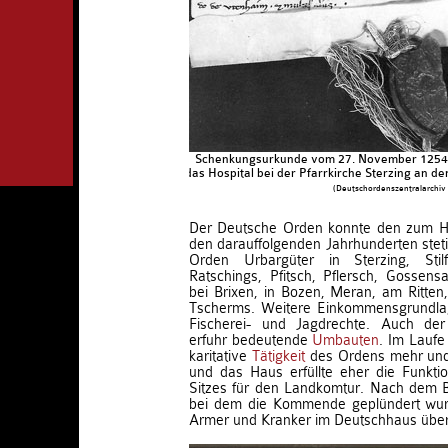
Schenkungsurkunde vom 27. November 1254, 
das Hospital bei der Pfarrkirche Sterzing an d
(Deutschordenszentralarchiv
Der Deutsche Orden konnte den zum H
den darauffolgenden Jahrhunderten steti
Orden Urbargüter in Sterzing, Stilf
Ratschings, Pfitsch, Pflersch, Gossensa
bei Brixen, in Bozen, Meran, am Ritten,
Tscherms. Weitere Einkommensgrundla
Fischerei- und Jagdrechte. Auch de
erfuhr bedeutende
Umbauten
. Im Laufe 
karitative
Tätigkeit
des Ordens mehr und
und das Haus erfüllte eher die Funkt
Sitzes für den Landkomtur. Nach dem 
bei dem die Kommende geplündert wur
Armer und Kranker im Deutschhaus über