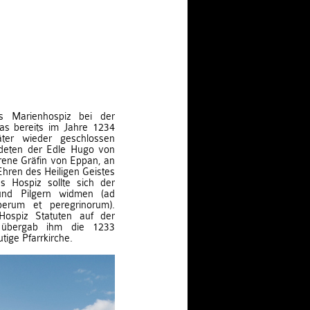
s Marienhospiz bei der
das bereits im Jahre 1234
ter wieder geschlossen
deten der Edle Hugo von
rene Gräfin von Eppan, an
Ehren des Heiligen Geistes
s Hospiz sollte sich der
nd Pilgern widmen (ad
perum et peregrinorum).
ospiz Statuten auf der
d übergab ihm die 1233
tige Pfarrkirche.