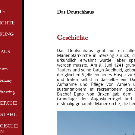
TE
Das Deutschhaus
ICHTE
ERUNG
Geschichte
Das Deutschhaus geht auf ein alte
AUS
Marienpfarrkirche in Sterzing zurück, 
urkundlich erwähnt wurde, aber spä
werden musste. Am 9. Juni 1241 grün
seum
Taufers und seine Gattin Adelheid, gebo
der gleichen Stelle ein neues Hospiz zu 
und traten selbst in dasselbe ein. Da
terzing
Aufnahme und Pflege von Armen u
sustentationem et recreationem pau
Sterzing
Bischof Egno von Brixen gab dem H
Grundlage der Augustinerregel un
KIRCHE
erstmalig genannte Marienkirche, die heu
BSTAHL
GISCHE
EN