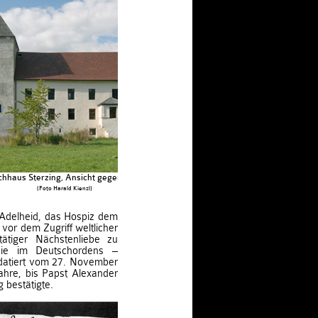
chhaus Sterzing, Ansicht gegen Norden
(Foto Harald Kienzl)
Adelheid, das Hospiz dem
or dem Zugriff weltlicher
ätiger Nächstenliebe zu
die im Deutschordens –
 datiert vom 27. November
ahre, bis Papst Alexander
 bestätigte.