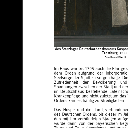
Porträt des Sterzinger Deutschordenskomturs Kaspar
Trostburg, 1622
(Foto Harald Kienzl)
Im Haus war bis 1795 auch die Pfarrgeist
dem Orden aufgrund der Inkorporation
Seelsorge der Stadt zu sorgen hatte. Die
Zufriedenheit der Bevölkerung un
Spannungen zwischen der Stadt und d
im Deutschhaus bestehende Lateinschu
Krankenpflege und nicht zuletzt um da
Ordens kam es häufig zu Streitigkeiten.
Das Hospiz und die damit verbundenen
des Deutschen Ordens, bis dieser im J
den mit ihm verbündeten Staaten aufg
wurde dann von der bayerischen Regi