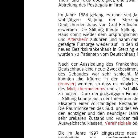
Thurn und Taxis übereignet, und zwar 
Abtretung des Postregals in Tirol.
Im Jahre 1884 gelang es einer seit J
wohltätigen Stiftung der Sterzin
Deutschordenshaus von Graf Ferdinan
erwerben. Die Stiftung (heute Stiftun
Haus somit wieder dem ursprünglichen 
und
Altersheim
zuführen und nahm darin
getätigte Fürsorge wieder auf. In den s
neues Bezirkskrankenhaus in Sterzing er
wurden 70 Patienten vom Deutschhaus i
Nach der Aussiedlung des Krankenha
Deutschhaus eine neue Zweckbestimmu
des Gebäudes war sehr schlecht. Mi
konnten die Räume in den Oberges
renoviert
werden, so dass es möglich w
des
Multschermuseums
und als Schulkl
zu nutzen. Dank der großzügigen Finan
– Stiftung konnte auch der Innenraum de
Elisabeth einer vollständigen Restaur
Die Räumlichkeiten des Süd- und des Wes
den achtziger und den neunziger Jahr
sehr prekären Zustand und wurden tei
Ausweichschulklassen,
Vereinslokale
ode
Die im Jahre 1997 eingesetzte neue 