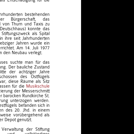
als Entschädigung für die
ahrhunderten bestehenden
ger Bürgerschaft, das
d von Thurn und Taxis zu
g Deutschhaus) konnte das
Stiftungszweck als Spital
 ihre seit Jahrhunderten
iebziger Jahren wurde ein
richtet. Am 14. Juli 1977
n den Neubau verlegt.
uses suchte man für das
ng. Der bauliche Zustand
tte der achtziger Jahre
chossen des Ostflügels
ar, diese Räume als Sitz
assen für die
Musikschule
zierung der Messerschmitt
r barocken Rundkirche St.
ierung unterzogen werden.
tflügels befanden sich in
en des 20. Jhd. in einem
lweise vorübergehend als
r Depot genutzt.
Verwaltung der Stiftung