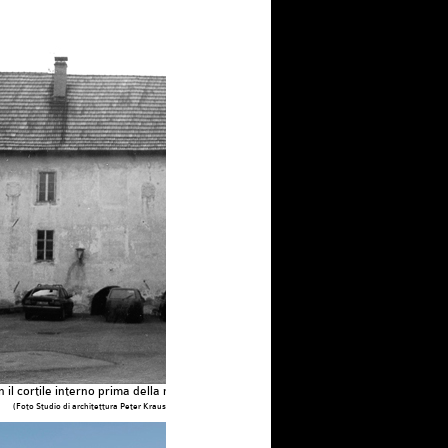
n il cortile interno prima della ristrutturazione
(Foto Studio di architettura Peter Kraus)