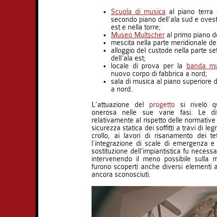
Scuola di musica
al piano terra 
secondo piano dell’ala sud e ovest
est e nella torre;
Museo Multscher
al primo piano de
mescita nella parte meridionale del 
alloggio del custode nella parte se
dell’ala est;
locale di prova per la
banda mu
nuovo corpo di fabbrica a nord;
sala di musica al piano superiore 
a nord.
L’attuazione del
progetto
si rivelò q
onerosa nelle sue varie fasi. Le dif
relativamente al rispetto delle normative
sicurezza statica dei soffitti a travi di leg
crollo, ai lavori di risanamento dei te
l’integrazione di scale di emergenza 
sostituzione dell’impiantistica fu necess
intervenendo il meno possibile sulla m
furono scoperti anche diversi elementi ar
ancora sconosciuti.