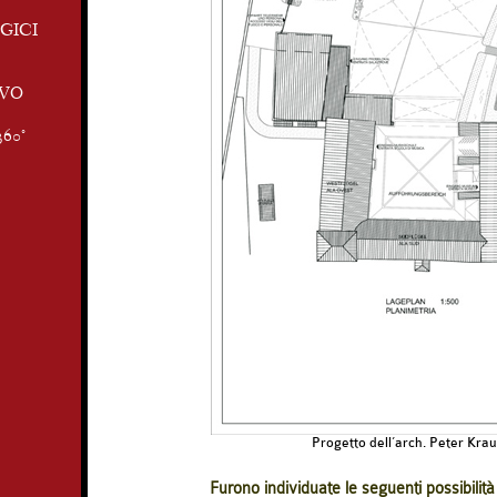
GICI
IVO
360°
Progetto dell’arch. Peter Krau
Furono individuate le seguenti possibilità d