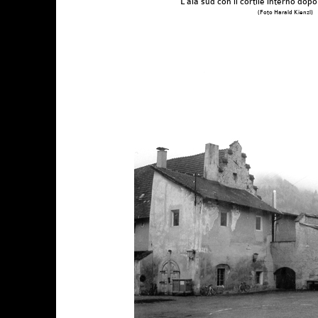
L’ala sud con il cortile interno dopo
(Foto Harald Kienzl)