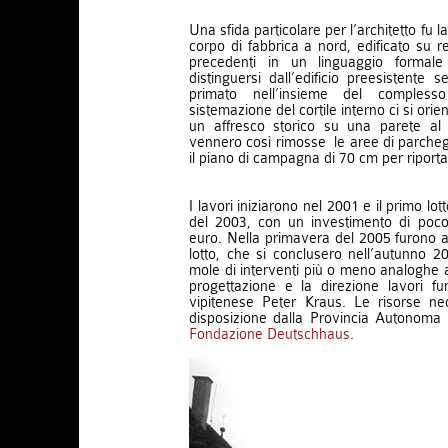
Una sfida particolare per l’architetto fu 
corpo di fabbrica a nord, edificato su r
precedenti in un linguaggio forma
distinguersi dall’edificio preesistente 
primato nell’insieme del complesso
sistemazione del cortile interno ci si orie
un affresco storico su una parete al 
vennero così rimosse le aree di parcheg
il piano di campagna di 70 cm per riportar
I lavori iniziarono nel 2001 e il primo lo
del 2003, con un investimento di poco 
euro. Nella primavera del 2005 furono av
lotto, che si conclusero nell’autunno
mole di interventi più o meno analoghe a
progettazione e la direzione lavori furo
vipitenese Peter Kraus. Le risorse n
disposizione dalla Provincia Autonoma 
Fondazione Deutschhaus
.