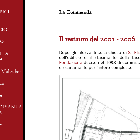
RICI
La Commenda
CIO
Il restauro del 2001 - 2006
RO
Dopo gli interventi sulla chiesa di
S. Eli
ELLA
dell’edificio e il rifacimento della 
A
Fondazione
decise nel 1998 di commissi
e risanamento per l’intero complesso.
e Multscher
ica
le
DI SANTA
A
EI