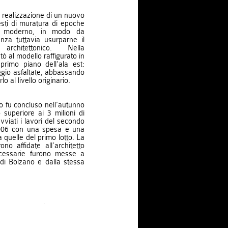
la realizzazione di un nuovo
esti di muratura di epoche
le moderno, in modo da
senza tuttavia usurparne il
 architettonico. Nella
ntò al modello raffigurato in
primo piano dell’ala est:
gio asfaltate, abbassando
lo al livello originario.
tto fu concluso nell’autunno
superiore ai 3 milioni di
viati i lavori del secondo
 2006 con una spesa e una
 quelle del primo lotto. La
no affidate all’architetto
ecessarie furono messe a
di Bolzano e dalla stessa