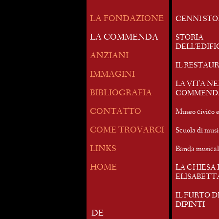
LA FONDAZIONE
CENNI STO
LA COMMENDA
STORIA
DELL'EDIFI
ANZIANI
IL RESTAU
IMMAGINI
LA VITA N
BIBLIOGRAFIA
COMMEND
CONTATTO
Museo civico 
COME TROVARCI
Scuola di mus
LINKS
Banda musica
HOME
LA CHIESA 
ELISABETT
IL FURTO D
DIPINTI
DE