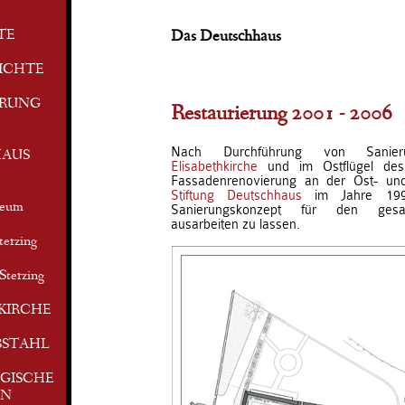
TE
Das Deutschhaus
ICHTE
ERUNG
Restaurierung 2001 - 2006
Nach Durchführung von Sanier
AUS
Elisabethkirche
und im Ostflügel des
Fassadenrenovierung an der Ost- und
Stiftung Deutschhaus
im Jahre 1998
seum
Sanierungskonzept für den ges
ausarbeiten zu lassen.
terzing
Sterzing
KIRCHE
BSTAHL
GISCHE
EN