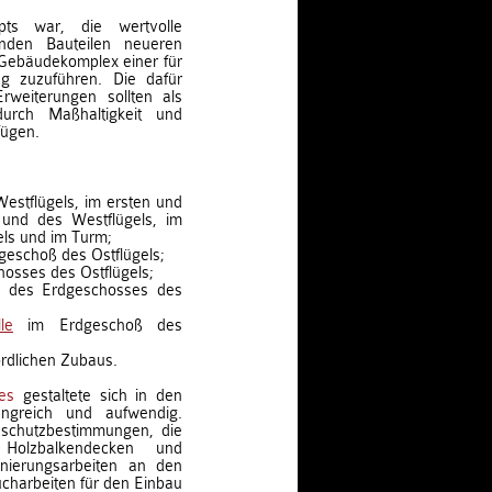
pts war, die wertvolle
nden Bauteilen neueren
Gebäudekomplex einer für
g zuzuführen. Die dafür
rweiterungen sollten als
urch Maßhaltigkeit und
fügen.
stflügels, im ersten und
und des Westflügels, im
ls und im Turm;
geschoß des Ostflügels;
hosses des Ostflügels;
l des Erdgeschosses des
le
im Erdgeschoß des
rdlichen Zubaus.
es
gestaltete sich in den
ngreich und aufwendig.
dschutzbestimmungen, die
 Holzbalkendecken und
anierungsarbeiten an den
charbeiten für den Einbau