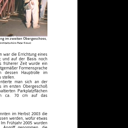
ng im zweiten Obergeschoss, Westflügel
Architekturbüro Peter Kraus)
n war die Errichtung eines
g und auf der Basis noch
 früherer Zeit wurde ein
zeitgemäßer Formensprache
h dessen Hauptrolle im
stellen.
entierte man sich an der
os im ersten Obergeschoß
ltierten Parkplatzflächen
um ca. 70 cm auf das
nnten im Herbst 2003 die
ossen werden, wofür etwas
. Im Frühjahr 2005 wurden
n Angriff genommen, die