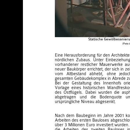
Statische Gewölbesanieru
(Foto 
Eine Herausforderung für den Architekte
nördlichen Zubaus. Unter Einbeziehun
vorhandener restlicher Mauerwerke aus
neuer Baukörper errichtet, der sich in 
vom Altbestand abhebt, ohne jedoc
gesamten Gebäudekomplex in Abrede zu 
Bei der Gestaltung des Innenhofs ori
Vorlage eines historischen Wandfresk
des Ostflügels. Dabei wurden die aspha
abgetragen und die Bodenquote 
ursprüngliche Niveau abgesenkt.
Nach dem Baubeginn im Jahre 2001 ko
Arbeiten des ersten Bauloses abgeschl
über 3 Millionen Euro investiert wurden
die Arbeiten des zweiten Bauloses i