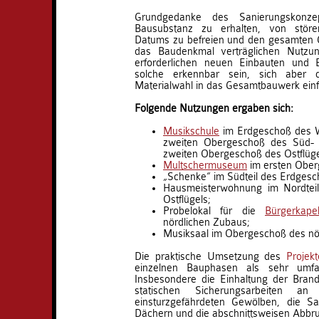
Grundgedanke des Sanierungskonze
Bausubstanz zu erhalten, von störe
Datums zu befreien und den gesamten 
das Baudenkmal verträglichen Nutzun
erforderlichen neuen Einbauten und E
solche erkennbar sein, sich aber d
Materialwahl in das Gesamtbauwerk ein
Folgende Nutzungen ergaben sich:
Musikschule
im Erdgeschoß des We
zweiten Obergeschoß des Süd- 
zweiten Obergeschoß des Ostflüge
Multschermuseum
im ersten Ober
„Schenke“ im Südteil des Erdgesc
Hausmeisterwohnung im Nordtei
Ostflügels;
Probelokal für die
Bürgerkapel
nördlichen Zubaus;
Musiksaal im Obergeschoß des nö
Die praktische Umsetzung des
Projekt
einzelnen Bauphasen als sehr umfa
Insbesondere die Einhaltung der Bran
statischen Sicherungsarbeiten an
einsturzgefährdeten Gewölben, die S
Dächern und die abschnittsweisen Abbru