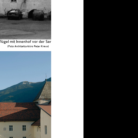
lügel mit Innenhof vor der Sanierung
(Foto Architekturbüro Peter Kraus)