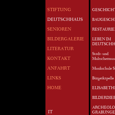
STIFTUNG
GESCHICH
DEUTSCHHAUS
BAUGESCH
SENIOREN
RESTAURI
BILDERGALERIE
LEBEN IM
DEUTSCHH
LITERATUR
Stadt- und
KONTAKT
Multschermu
ANFAHRT
Musikschule S
LINKS
Bürgerkapelle 
HOME
ELISABETH
BILDERDIE
ARCHEOLO
IT
GRABUNG