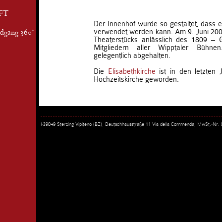
FT
Der Innenhof wurde so gestaltet, dass er
verwendet werden kann. Am 9. Juni 200
ndgang 360°
Theaterstücks anlässlich des 1809 – G
Mitgliedern aller Wipptaler Bühn
gelegentlich abgehalten.
Die
Elisabethkirche
ist in den letzten 
Hochzeitskirche geworden.
I-39049 Sterzing Vipiteno (BZ), Deutschhausstraße 11 Via della Commenda, MwSt.-Nr.