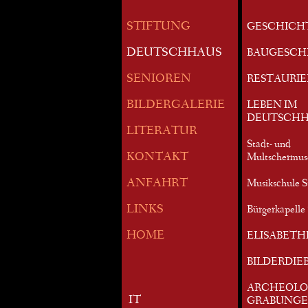
STIFTUNG
GESCHICH
DEUTSCHHAUS
BAUGESCH
SENIOREN
RESTAURI
BILDERGALERIE
LEBEN IM
DEUTSCHH
LITERATUR
Stadt- und
KONTAKT
Multschermu
ANFAHRT
Musikschule S
LINKS
Bürgerkapelle 
HOME
ELISABETH
BILDERDIE
ARCHEOLO
IT
GRABUNG