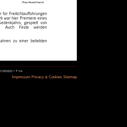
(Foto Harald Kienzl)
 für Freilichtaufführungen
9 war hier Premiere eines
edenkjahrs, gespielt von
en. Auch Feste werden
Jahren zu einer beliebten
 81030330211 P.IVA
Impressum
Privacy & Cookies
Sitemap