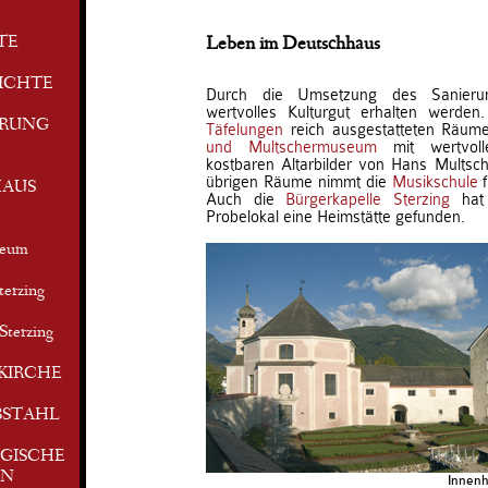
TE
Leben im Deutschhaus
ICHTE
Durch die Umsetzung des Sanierun
wertvolles Kulturgut erhalten werde
ERUNG
Täfelungen
reich ausgestatteten Räu
und Multschermuseum
mit wertvoll
kostbaren Altarbilder von Hans Multsch
übrigen Räume nimmt die
Musikschule
f
AUS
Auch die
Bürgerkapelle Sterzing
hat 
Probelokal eine Heimstätte gefunden.
seum
terzing
Sterzing
KIRCHE
BSTAHL
GISCHE
EN
Innenh