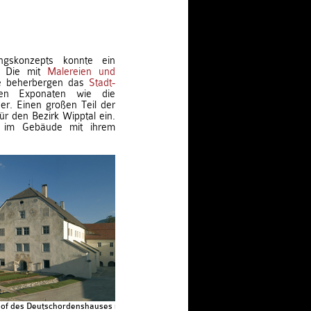
gskonzepts konnte ein
n. Die mit
Malereien und
me beherbergen das
Stadt-
en Exponaten wie die
er. Einen großen Teil der
ür den Bezirk Wipptal ein.
im Gebäude mit ihrem
of des Deutschordenshauses mit Elisabethkirche