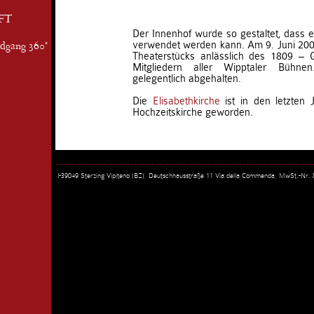
FT
Der Innenhof wurde so gestaltet, dass er
verwendet werden kann. Am 9. Juni 200
ndgang 360°
Theaterstücks anlässlich des 1809 – G
Mitgliedern aller Wipptaler Bühn
gelegentlich abgehalten.
Die
Elisabethkirche
ist in den letzten 
Hochzeitskirche geworden.
I-39049 Sterzing Vipiteno (BZ), Deutschhausstraße 11 Via della Commenda, MwSt.-Nr.