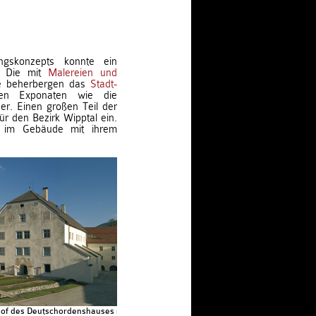
gskonzepts konnte ein
n. Die mit
Malereien und
me beherbergen das
Stadt-
en Exponaten wie die
er. Einen großen Teil der
ür den Bezirk Wipptal ein.
im Gebäude mit ihrem
of des Deutschordenshauses mit Elisabethkirche