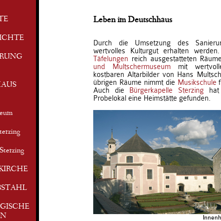
TE
Leben im Deutschhaus
ICHTE
Durch die Umsetzung des Sanierun
wertvolles Kulturgut erhalten werde
ERUNG
Täfelungen
reich ausgestatteten Räu
und Multschermuseum
mit wertvoll
kostbaren Altarbilder von Hans Multsch
übrigen Räume nimmt die
Musikschule
f
AUS
Auch die
Bürgerkapelle Sterzing
hat 
Probelokal eine Heimstätte gefunden.
seum
terzing
Sterzing
KIRCHE
BSTAHL
GISCHE
EN
Innenh