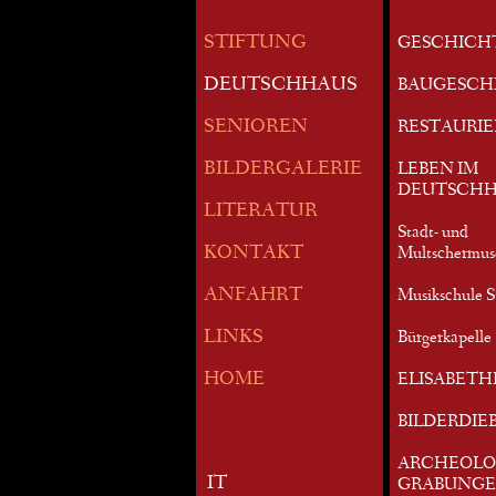
STIFTUNG
GESCHICH
DEUTSCHHAUS
BAUGESCH
SENIOREN
RESTAURI
BILDERGALERIE
LEBEN IM
DEUTSCHH
LITERATUR
Stadt- und
KONTAKT
Multschermu
ANFAHRT
Musikschule S
LINKS
Bürgerkapelle 
HOME
ELISABETH
BILDERDIE
ARCHEOLO
IT
GRABUNG