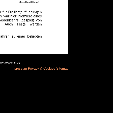
(Foto Harald Kienzl)
 für Freilichtaufführungen
9 war hier Premiere eines
edenkjahrs, gespielt von
en. Auch Feste werden
Jahren zu einer beliebten
 81030330211 P.IVA
Impressum
Privacy & Cookies
Sitemap